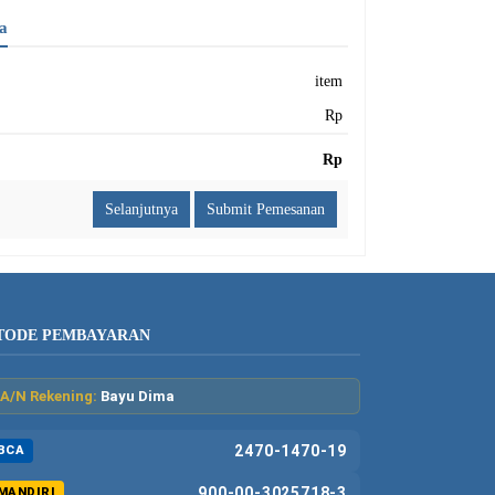
a
item
Rp
Rp
Submit Pemesanan
TODE PEMBAYARAN
A/N Rekening:
Bayu Dima
2470-1470-19
BCA
900-00-3025718-3
MANDIRI