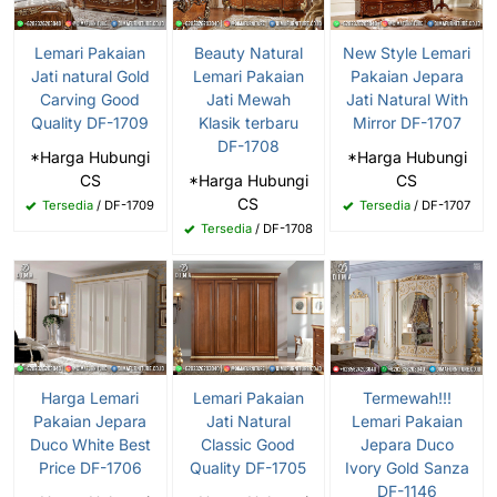
Lemari Pakaian
Beauty Natural
New Style Lemari
Jati natural Gold
Lemari Pakaian
Pakaian Jepara
Carving Good
Jati Mewah
Jati Natural With
Quality DF-1709
Klasik terbaru
Mirror DF-1707
DF-1708
*Harga Hubungi
*Harga Hubungi
CS
*Harga Hubungi
CS
CS
Tersedia
/ DF-1709
Tersedia
/ DF-1707
Tersedia
/ DF-1708
Harga Lemari
Lemari Pakaian
Termewah!!!
Pakaian Jepara
Jati Natural
Lemari Pakaian
Duco White Best
Classic Good
Jepara Duco
Price DF-1706
Quality DF-1705
Ivory Gold Sanza
DF-1146