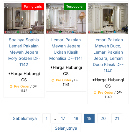
Paling Laris
Terpopuler
Spalnya Sophia
Lemari Pakaian
Lemari Pakaian
Lemari Pakaian
Mewah Jepara
Mewah Duco,
Mewah Jepara
Ukiran Klasik
Lemari Pakaian
Ivory Golden DF-
Monalisa DF-1141
Jepara, Lemari
1142
Duco Klasik DF-
*Harga Hubungi
1140
*Harga Hubungi
CS
CS
*Harga Hubungi
Pre Order
/ DF-
1141
CS
Pre Order
/ DF-
1142
Pre Order
/ DF-
1140
Sebelumnya
1
…
17
18
19
20
21
Selanjutnya