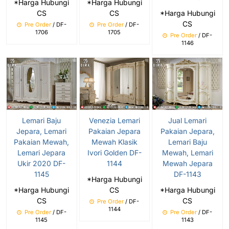
*Harga Hubungi
*Harga Hubungi
CS
CS
*Harga Hubungi
CS
Pre Order
/ DF-
Pre Order
/ DF-
1706
1705
Pre Order
/ DF-
1146
Lemari Baju
Venezia Lemari
Jual Lemari
Jepara, Lemari
Pakaian Jepara
Pakaian Jepara,
Pakaian Mewah,
Mewah Klasik
Lemari Baju
Lemari Jepara
Ivori Golden DF-
Mewah, Lemari
Ukir 2020 DF-
1144
Mewah Jepara
1145
DF-1143
*Harga Hubungi
*Harga Hubungi
CS
*Harga Hubungi
CS
CS
Pre Order
/ DF-
1144
Pre Order
/ DF-
Pre Order
/ DF-
1145
1143