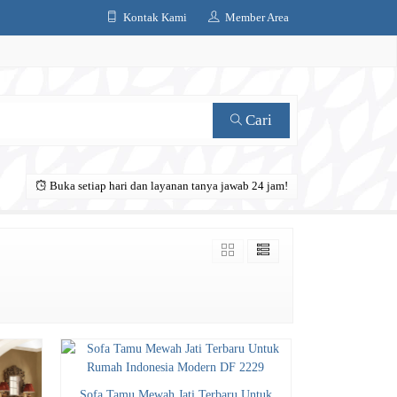
Kontak Kami
Member Area
Cari
Buka setiap hari dan layanan tanya jawab 24 jam!
Sofa Tamu Mewah Jati Terbaru Untuk