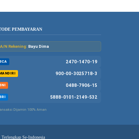
TODE PEMBAYARAN
A/N Rekening:
Bayu Dima
2470-1470-19
BCA
900-00-3025718-3
MANDIRI
0488-7906-15
BNI
5888-0101-2149-532
BRI
ansaksi Dijamin 100% Aman
& Terlengkap Se-Indonesia