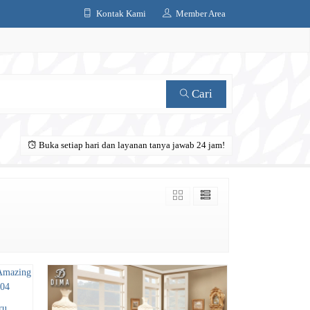
Kontak Kami
Member Area
Cari
Buka setiap hari dan layanan tanya jawab 24 jam!
ru