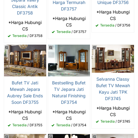
Harga Termurah
Unique DF3756
Classic Antik
DF3757
*Harga Hubungi
DF3758
*Harga Hubungi
CS
*Harga Hubungi
CS
Tersedia
/ DF3756
CS
Tersedia
/ DF3757
Tersedia
/ DF3758
Selvanna Classy
Bufet TV Jati
Bestselling Bufet
Bufet TV Mewah
Mewah Jepara
TV Jepara Jati
Kayu Jati TPK
Aubrey Sale Ends
Natural Finishing
DF3745
Soon DF3755
DF3754
*Harga Hubungi
*Harga Hubungi
*Harga Hubungi
CS
CS
CS
Tersedia
/ DF3745
Tersedia
/ DF3755
Tersedia
/ DF3754