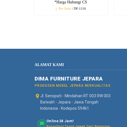
*Harga Hubungi CS
Pre Order
/ DF-1116
ALAMAT KAMI
DIMA FURNITURE JEPARA
PRODUSEN MEBEL JEPARA BERKUALITAS
Jl. Senopati - Mindahan RT 003 RW 003
Batealit - Jepara - Jawa Tengah
Indonesia - Kodepos 59461
Online 24 Jam!
Konsultasi Tanya Jawab Fast Response