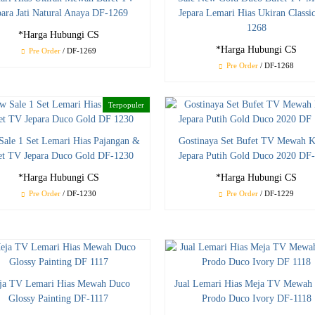
para Jati Natural Anaya DF-1269
Jepara Lemari Hias Ukiran Classi
1268
*Harga Hubungi CS
*Harga Hubungi CS
Pre Order
/ DF-1269
Pre Order
/ DF-1268
Terpopuler
ale 1 Set Lemari Hias Pajangan &
Gostinaya Set Bufet TV Mewah K
et TV Jepara Duco Gold DF-1230
Jepara Putih Gold Duco 2020 DF
*Harga Hubungi CS
*Harga Hubungi CS
Pre Order
/ DF-1230
Pre Order
/ DF-1229
ja TV Lemari Hias Mewah Duco
Jual Lemari Hias Meja TV Mewah 
Glossy Painting DF-1117
Prodo Duco Ivory DF-1118