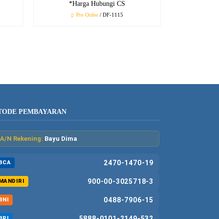
*Harga Hubungi CS
Pre Order
/ DF-1115
TODE PEMBAYARAN
A/N Rekening:
Bayu Dima
2470-1470-19
BCA
900-00-3025718-3
MANDIRI
0488-7906-15
BNI
5888-0101-2149-532
BRI