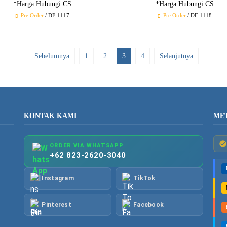
*Harga Hubungi CS
*Harga Hubungi CS
Pre Order
/ DF-1117
Pre Order
/ DF-1118
Sebelumnya
1
2
3
4
Selanjutnya
KONTAK KAMI
ME
ORDER VIA WHATSAPP
+62 823-2620-3040
Instagram
TikTok
Pinterest
Facebook