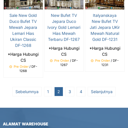
Sale New Gold
New Bufet TV
Italyanskaya
Duco Bufet TV
Jepara Duco
New Bufet TV
Mewah Jepara
Ivory Gold Lemari
Jati Jepara UKir
Lemari Hias
Hias Mewah
Mewah Natural
Ukiran Classic
Terbaru DF-1267
Gold DF-1231
DF-1268
*Harga Hubungi
*Harga Hubungi
*Harga Hubungi
CS
CS
CS
Pre Order
/ DF-
Pre Order
/ DF-
1267
1231
Pre Order
/ DF-
1268
Sebelumnya
1
2
3
4
Selanjutnya
ALAMAT WAREHOUSE