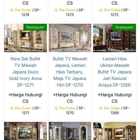
CS
CS
CS
Pre Order
/ DF-
Pre Order
/ DF-
Pre Order
/ DF-
1274
1273
1272
Terpopuler
Terpopuler
New Set Bufet
Bufet TV Mewah
Lemari Hias
TV Mewah
Jepara, Lemari
Ukiran Mewah
Jepara Duco
Hias Terbaru,
Bufet TV Jepara
Gold Ivory Anna
Meja TV Jepara
Jati Natural
DF-1271
Fitri DF-1270
Anaya DF-1269
*Harga Hubungi
*Harga Hubungi
*Harga Hubungi
CS
CS
CS
Pre Order
/ DF-
Pre Order
/ DF-
Pre Order
/ DF-
1271
1270
1269