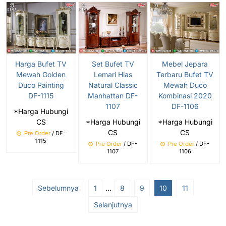
Harga Bufet TV
Set Bufet TV
Mebel Jepara
Mewah Golden
Lemari Hias
Terbaru Bufet TV
Duco Painting
Natural Classic
Mewah Duco
DF-1115
Manhattan DF-
Kombinasi 2020
1107
DF-1106
*Harga Hubungi
CS
*Harga Hubungi
*Harga Hubungi
CS
CS
Pre Order
/ DF-
1115
Pre Order
/ DF-
Pre Order
/ DF-
1107
1106
Sebelumnya
1
…
8
9
10
11
Selanjutnya