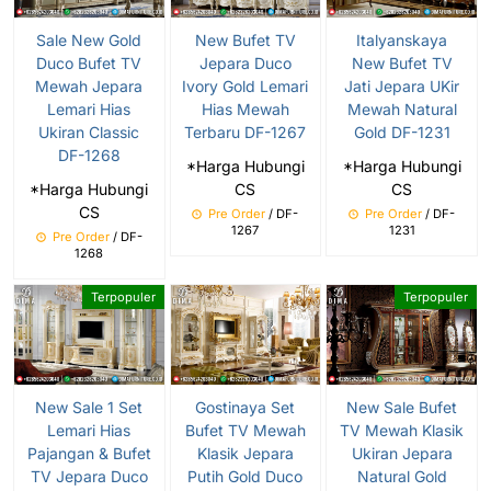
Sale New Gold
New Bufet TV
Italyanskaya
Duco Bufet TV
Jepara Duco
New Bufet TV
Mewah Jepara
Ivory Gold Lemari
Jati Jepara UKir
Lemari Hias
Hias Mewah
Mewah Natural
Ukiran Classic
Terbaru DF-1267
Gold DF-1231
DF-1268
*Harga Hubungi
*Harga Hubungi
*Harga Hubungi
CS
CS
CS
Pre Order
/ DF-
Pre Order
/ DF-
1267
1231
Pre Order
/ DF-
1268
Terpopuler
Terpopuler
New Sale 1 Set
Gostinaya Set
New Sale Bufet
Lemari Hias
Bufet TV Mewah
TV Mewah Klasik
Pajangan & Bufet
Klasik Jepara
Ukiran Jepara
TV Jepara Duco
Putih Gold Duco
Natural Gold