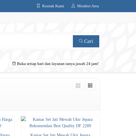
Kontak Kami
Member Area
Cari
Buka setiap hari dan layanan tanya jawab 24 jam!
Harga
Kamar Set Jati Mewah Ukir Jepara