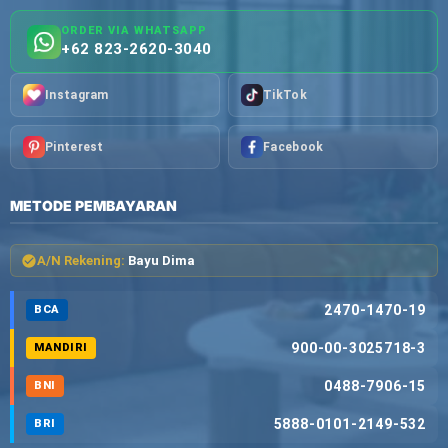
ORDER VIA WHATSAPP
+62 823-2620-3040
Instagram
TikTok
Pinterest
Facebook
METODE PEMBAYARAN
A/N Rekening:
Bayu Dima
2470-1470-19
BCA
900-00-3025718-3
MANDIRI
0488-7906-15
BNI
5888-0101-2149-532
BRI