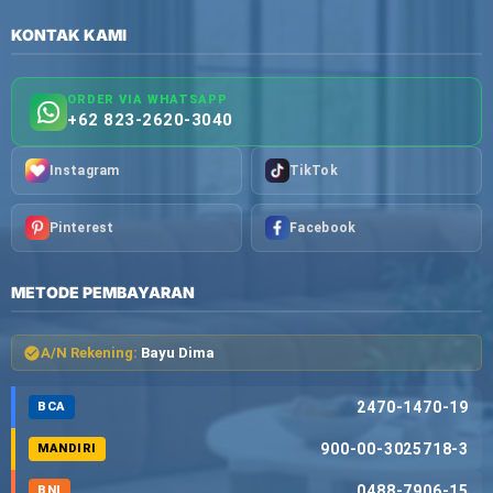
KONTAK KAMI
ORDER VIA WHATSAPP
+62 823-2620-3040
Instagram
TikTok
Pinterest
Facebook
METODE PEMBAYARAN
A/N Rekening:
Bayu Dima
2470-1470-19
BCA
900-00-3025718-3
MANDIRI
0488-7906-15
BNI