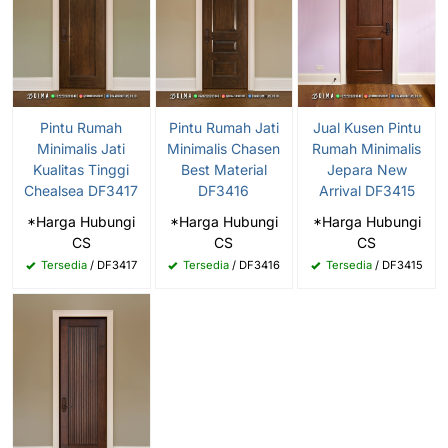
Pintu Rumah
Pintu Rumah Jati
Jual Kusen Pintu
Minimalis Jati
Minimalis Chasen
Rumah Minimalis
Kualitas Tinggi
Best Material
Jepara New
Chealsea DF3417
DF3416
Arrival DF3415
*Harga Hubungi
*Harga Hubungi
*Harga Hubungi
CS
CS
CS
Tersedia
/ DF3417
Tersedia
/ DF3416
Tersedia
/ DF3415