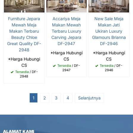
Furniture Jepara
Accariya Meja
New Sale Meja
Mewah Meja
Makan Mewah
Makan Jati
Makan Terbaru
Terbaru Luxury
Ukiran Luxury
Beauty Chloe
Carving Jepara
Glamours Brianna
Great Quality DF-
DF-2947
DF-2946
2948
*Harga Hubungi
*Harga Hubungi
*Harga Hubungi
CS
CS
CS
Tersedia
/ DF-
Tersedia
/ DF-
2947
2946
Tersedia
/ DF-
2948
1
2
3
4
Selanjutnya
ALAMAT KAMI