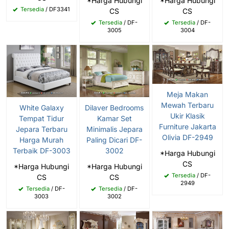
*Harga Hubungi
*Harga Hubungi
Tersedia
/ DF3341
CS
CS
Tersedia
/ DF-
Tersedia
/ DF-
3005
3004
Meja Makan
Mewah Terbaru
White Galaxy
Dilaver Bedrooms
Ukir Klasik
Tempat Tidur
Kamar Set
Furniture Jakarta
Jepara Terbaru
Minimalis Jepara
Olivia DF-2949
Harga Murah
Paling Dicari DF-
Terbaik DF-3003
3002
*Harga Hubungi
CS
*Harga Hubungi
*Harga Hubungi
Tersedia
/ DF-
CS
CS
2949
Tersedia
/ DF-
Tersedia
/ DF-
3003
3002