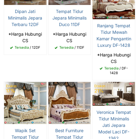
Dipan Jati
Tempat Tidur
Minimalis Jepara
Jepara Minimalis
Terbaru 12DF
Duco 11DF
Ranjang Tempat
Tidur Mewah
*Harga Hubungi
*Harga Hubungi
Kamar Pengantin
CS
CS
Luxury DF-1428
Tersedia
/ 12DF
Tersedia
/ 11DF
*Harga Hubungi
CS
Tersedia
/ DF-
1428
Diskon
Diskon
17%
21%
Veronica Tempat
Tidur Minimalis
Jati Jepara
Wapik Set
Best Furniture
Model Laci DF-
Tempat Tidur
Tempat Tidur
1362