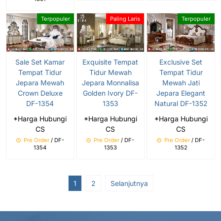
Terpopuler
Paling Laris
Terpopuler
Sale Set Kamar
Exquisite Tempat
Exclusive Set
Tempat Tidur
Tidur Mewah
Tempat Tidur
Jepara Mewah
Jepara Monnalisa
Mewah Jati
Crown Deluxe
Golden Ivory DF-
Jepara Elegant
DF-1354
1353
Natural DF-1352
*Harga Hubungi
*Harga Hubungi
*Harga Hubungi
CS
CS
CS
Pre Order
/ DF-
Pre Order
/ DF-
Pre Order
/ DF-
1354
1353
1352
1
2
Selanjutnya