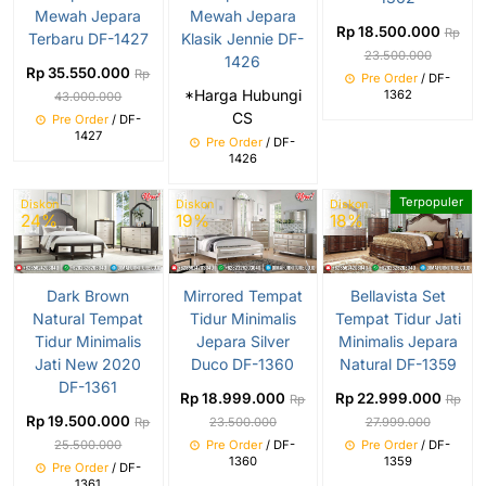
Mewah Jepara
Mewah Jepara
Rp 18.500.000
Rp
Terbaru DF-1427
Klasik Jennie DF-
23.500.000
1426
Rp 35.550.000
Rp
Pre Order
/ DF-
*Harga Hubungi
1362
43.000.000
CS
Pre Order
/ DF-
1427
Pre Order
/ DF-
1426
Terpopuler
Diskon
Diskon
Diskon
24%
19%
18%
Dark Brown
Mirrored Tempat
Bellavista Set
Natural Tempat
Tidur Minimalis
Tempat Tidur Jati
Tidur Minimalis
Jepara Silver
Minimalis Jepara
Jati New 2020
Duco DF-1360
Natural DF-1359
DF-1361
Rp 18.999.000
Rp 22.999.000
Rp
Rp
Rp 19.500.000
Rp
23.500.000
27.999.000
25.500.000
Pre Order
/ DF-
Pre Order
/ DF-
1360
1359
Pre Order
/ DF-
1361