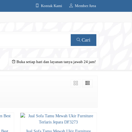
Kontak Kami
Member Area
Cari
Buka setiap hari dan layanan tanya jawab 24 jam!
 Best
Jual Sofa Tamu Mewah Ukir Furniture