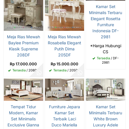
Kamar Set
Minimalis Terbaru
Elegant Rosetta
Furniture
Indonesia DF-
2981
Meja Rias Mewah
Meja Rias Mewah
Baylee Premium
Rosabella Elegant
*Harga Hubungi
Klasik Supreme
Putih Dima
CS
208DF
205DF
Tersedia
/ DF-
2981
Rp 17.000.000
Rp 15.000.000
Tersedia
/ 208DF
Tersedia
/ 205DF
Tempat Tidur
Furniture Jepara
Kamar Set
Modern, Kamar
Kamar Set
Minimalis Terbaru
Set Minimalis
Terbaik Laci
White Brown
Exclusive Gianna
Duco Mariella
Luxury Adele