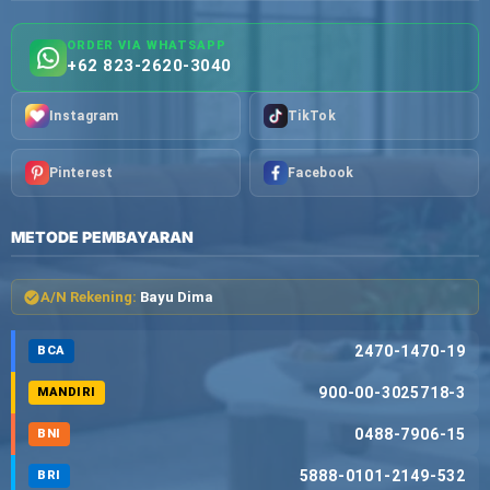
ORDER VIA WHATSAPP
+62 823-2620-3040
Instagram
TikTok
Pinterest
Facebook
METODE PEMBAYARAN
A/N Rekening:
Bayu Dima
2470-1470-19
BCA
900-00-3025718-3
MANDIRI
0488-7906-15
BNI
5888-0101-2149-532
BRI