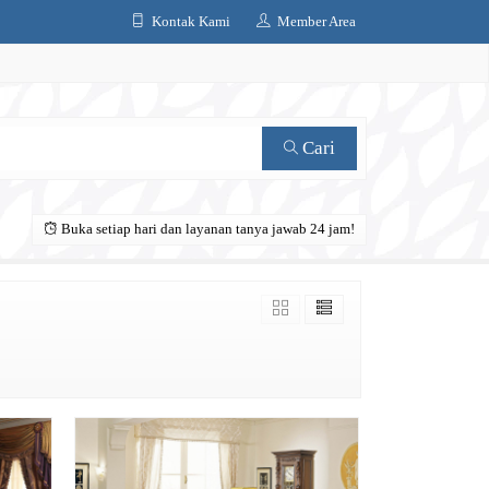
Kontak Kami
Member Area
Cari
Buka setiap hari dan layanan tanya jawab 24 jam!