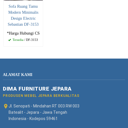
Sofa Ruang Tamu
Modern Minimalis
Design Electric
Sebastian DF-3153
*Harga Hubungi CS
Tersedia
/ DF-3153
ALAMAT KAMI
DIMA FURNITURE JEPARA
PRODUSEN MEBEL JEPARA BERKUALITAS
Jl. Senopati - Mindahan RT 003 RW 003
Batealit - Jepara - Jawa Tengah
Indonesia - Kodepos 59461