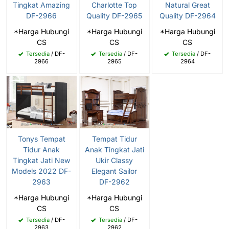
Tingkat Amazing
Charlotte Top
Natural Great
DF-2966
Quality DF-2965
Quality DF-2964
*Harga Hubungi
*Harga Hubungi
*Harga Hubungi
CS
CS
CS
Tersedia
/ DF-
Tersedia
/ DF-
Tersedia
/ DF-
2966
2965
2964
Tonys Tempat
Tempat Tidur
Tidur Anak
Anak Tingkat Jati
Tingkat Jati New
Ukir Classy
Models 2022 DF-
Elegant Sailor
2963
DF-2962
*Harga Hubungi
*Harga Hubungi
CS
CS
Tersedia
/ DF-
Tersedia
/ DF-
2963
2962