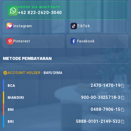
ORDER VIA WHATSAPP
+62 823-2620-3040
Instagram
TikTok
Pinterest
Facebook
METODE PEMBAYARAN
ACCOUNT HOLDER -
BAYU DIMA
2470-1470-19
BCA
900-00-3025718-3
MANDIRI
0488-7906-15
BNI
5888-0101-2149-532
BRI