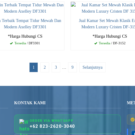
n Terbaik Tempat Tidur Mewah Dan
Jual Kamar Set Mewah Klasik 
Modern Axelley DF3301
Modern Luxury Cristen DF-31
*Harga Hubungi CS
*Harga Hubungi CS
Tersedia
/ DF3301
Tersedia
/ DF-3152
1
2
3
…
9
Selanjutnya
KONTAK KAMI
ME
ORDER VIA WHATSAPP
+62 823-2620-3040