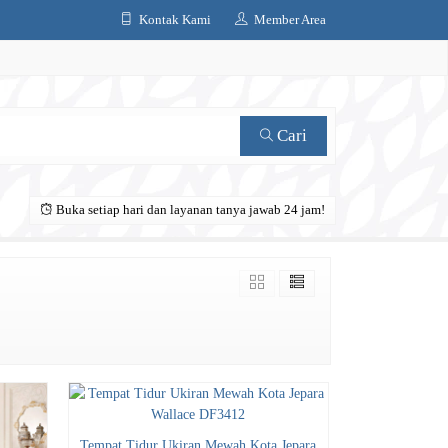
Kontak Kami
Member Area
Cari
Buka setiap hari dan layanan tanya jawab 24 jam!
Tempat Tidur Ukiran Mewah Kota Jepara