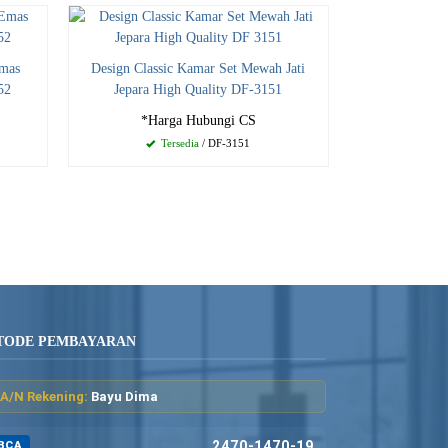
Emas
Design Classic Kamar Set Mewah Jati
52
Jepara High Quality DF-3151
*Harga Hubungi CS
Tersedia
/ DF-3151
TODE PEMBAYARAN
A/N Rekening:
Bayu Dima
2470-1470-19
BCA