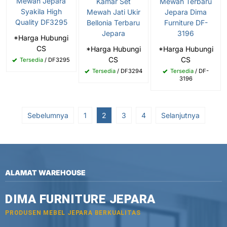
Mewah Jepara
Kamar Set
Mewah Terbaru
Syakila High
Mewah Jati Ukir
Jepara Dima
Quality DF3295
Bellonia Terbaru
Furniture DF-
Jepara
3196
*Harga Hubungi
CS
*Harga Hubungi
*Harga Hubungi
CS
CS
Tersedia
/ DF3295
Tersedia
/ DF3294
Tersedia
/ DF-
3196
Sebelumnya
1
2
3
4
Selanjutnya
ALAMAT WAREHOUSE
DIMA FURNITURE JEPARA
PRODUSEN MEBEL JEPARA BERKUALITAS