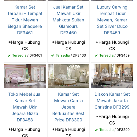
Kamar Set
Jual Kamar Set
Luxury Carving
Terbaru – Tempat
Mewah Ukir
Tempat Tidur
Tidur Mewah
Mahkota Sultan
Mewah, Kamar
Elegan Shaquelle
Glamours
Set Silver Duco
DF3461
DF3460
DF3459
*Harga Hubungi
*Harga Hubungi
*Harga Hubungi
CS
CS
CS
Tersedia
/ DF3461
Tersedia
/ DF3460
Tersedia
/ DF3459
Toko Mebel Jual
Kamar Set
Diskon Kamar Set
Kamar Set
Mewah Carnia
Mewah Jakarta
Mewah Ukir
Jepara
Christine DF3299
Jepara Gizza
Berkualitas Best
*Harga Hubungi
DF3458
Price DF3300
CS
*Harga Hubungi
*Harga Hubungi
Tersedia
/ DF3299
CS
CS