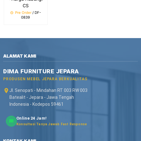
CS
Pre Order
/ DF-
0839
ALAMAT KAMI
DIMA FURNITURE JEPARA
PRODUSEN MEBEL JEPARA BERKUALITAS
Jl. Senopati - Mindahan RT 003 RW 003
Batealit - Jepara - Jawa Tengah
Indonesia - Kodepos 59461
Online 24 Jam!
Konsultasi Tanya Jawab Fast Response
KONTAK KAMI