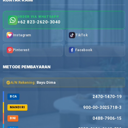
ORDER VIA WHATSAPP
+62 823-2620-3040
Instagram
TikTok
Pinterest
Facebook
METODE PEMBAYARAN
A/N Rekening:
Bayu Dima
2470-1470-19
BCA
900-00-3025718-3
MANDIRI
0488-7906-15
BNI