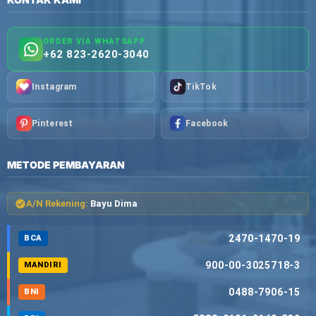
ORDER VIA WHATSAPP
+62 823-2620-3040
Instagram
TikTok
Pinterest
Facebook
METODE PEMBAYARAN
A/N Rekening:
Bayu Dima
2470-1470-19
BCA
900-00-3025718-3
MANDIRI
0488-7906-15
BNI