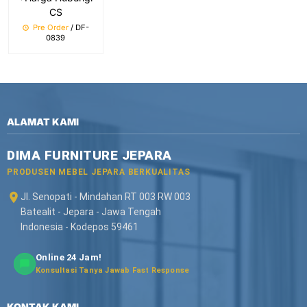
CS
Pre Order
/ DF-
0839
ALAMAT KAMI
DIMA FURNITURE JEPARA
PRODUSEN MEBEL JEPARA BERKUALITAS
Jl. Senopati - Mindahan RT 003 RW 003
Batealit - Jepara - Jawa Tengah
Indonesia - Kodepos 59461
Online 24 Jam!
Konsultasi Tanya Jawab Fast Response
KONTAK KAMI