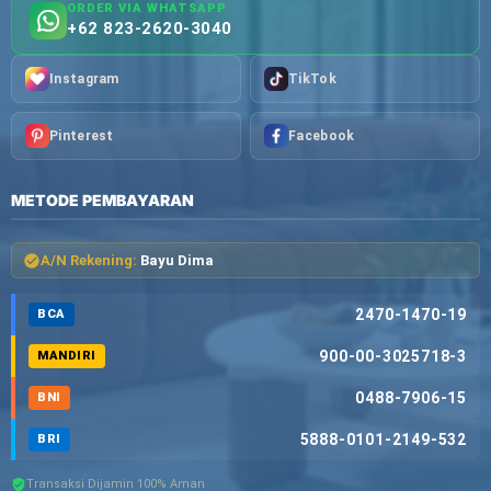
ORDER VIA WHATSAPP
+62 823-2620-3040
Instagram
TikTok
Pinterest
Facebook
METODE PEMBAYARAN
A/N Rekening:
Bayu Dima
2470-1470-19
BCA
900-00-3025718-3
MANDIRI
0488-7906-15
BNI
5888-0101-2149-532
BRI
Transaksi Dijamin 100% Aman