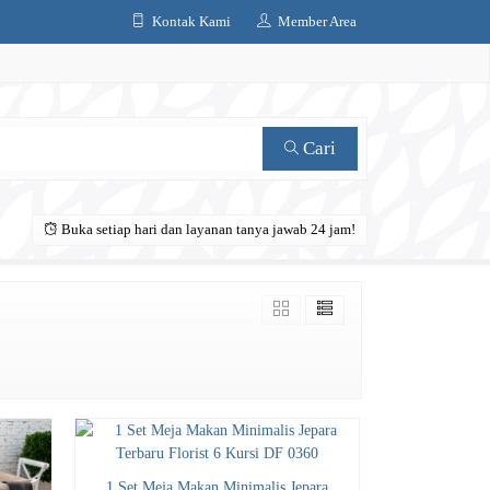
Kontak Kami
Member Area
Cari
Buka setiap hari dan layanan tanya jawab 24 jam!
1 Set Meja Makan Minimalis Jepara