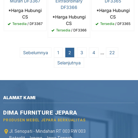
Murah DF3367
Extraordinary
DF3365
DF3366
*Harga Hubungi
*Harga Hubungi
CS
*Harga Hubungi
CS
CS
Tersedia
/ DF3367
Tersedia
/ DF3365
Tersedia
/ DF3366
Sebelumnya
1
2
3
4
…
22
Selanjutnya
ALAMAT KAMI
DIMA FURNITURE JEPARA
PRODUSEN MEBEL JEPARA BERKUALITAS
Jl. Senopati - Mindahan RT 003 RW 003