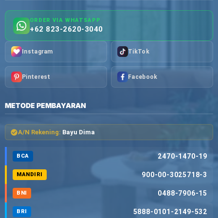
ORDER VIA WHATSAPP
+62 823-2620-3040
Instagram
TikTok
Pinterest
Facebook
METODE PEMBAYARAN
A/N Rekening:
Bayu Dima
2470-1470-19
BCA
900-00-3025718-3
MANDIRI
0488-7906-15
BNI
5888-0101-2149-532
BRI