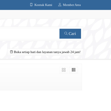
Kontak Kami
Member Area
Cari
Buka setiap hari dan layanan tanya jawab 24 jam!