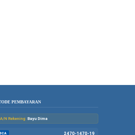
TODE PEMBAYARAN
A/N Rekening:
Bayu Dima
2470-1470-19
BCA