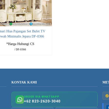
ari Hias Pajangan Set Bufet TV
wah Minimalis Jepara DF-0366
*Harga Hubungi CS
/ DF-0366
KONTAK KAMI
ME
ORDER VIA WHATSAPP
+62 823-2620-3040