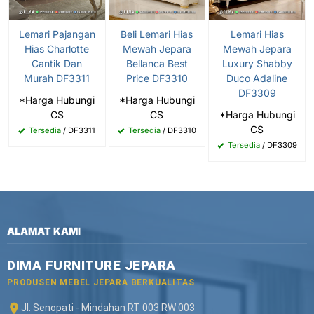
Lemari Pajangan
Beli Lemari Hias
Lemari Hias
Hias Charlotte
Mewah Jepara
Mewah Jepara
Cantik Dan
Bellanca Best
Luxury Shabby
Murah DF3311
Price DF3310
Duco Adaline
DF3309
*Harga Hubungi
*Harga Hubungi
CS
CS
*Harga Hubungi
CS
Tersedia
/ DF3311
Tersedia
/ DF3310
Tersedia
/ DF3309
ALAMAT KAMI
DIMA FURNITURE JEPARA
PRODUSEN MEBEL JEPARA BERKUALITAS
Jl. Senopati - Mindahan RT 003 RW 003