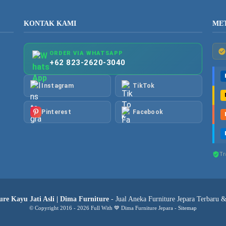
KONTAK KAMI
ME
ORDER VIA WHATSAPP
+62 823-2620-3040
Instagram
TikTok
Pinterest
Facebook
Tr
re Kayu Jati Asli | Dima Furniture
- Jual Aneka Furniture Jepara Terbaru 
© Copyright 2016 - 2026 Full With 💙 Dima Furniture Jepara -
Sitemap