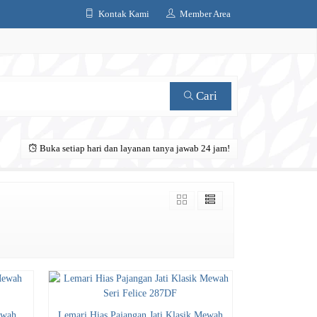
Kontak Kami
Member Area
Cari
Buka setiap hari dan layanan tanya jawab 24 jam!
ewah
Lemari Hias Pajangan Jati Klasik Mewah