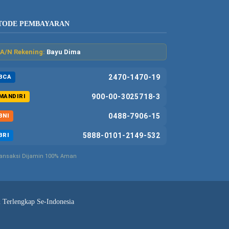
TODE PEMBAYARAN
A/N Rekening:
Bayu Dima
2470-1470-19
BCA
900-00-3025718-3
MANDIRI
0488-7906-15
BNI
5888-0101-2149-532
BRI
ansaksi Dijamin 100% Aman
& Terlengkap Se-Indonesia