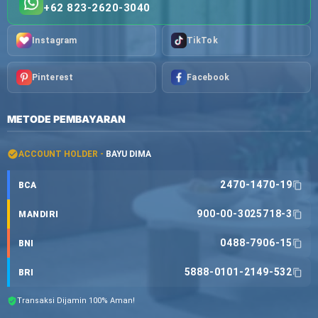
+62 823-2620-3040
Instagram
TikTok
Pinterest
Facebook
METODE PEMBAYARAN
ACCOUNT HOLDER -
BAYU DIMA
2470-1470-19
BCA
900-00-3025718-3
MANDIRI
0488-7906-15
BNI
5888-0101-2149-532
BRI
Transaksi Dijamin 100% Aman!