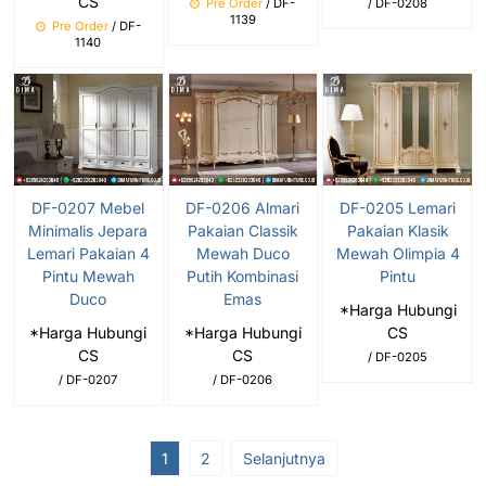
CS
Pre Order
/ DF-
/ DF-0208
1139
Pre Order
/ DF-
1140
DF-0207 Mebel
DF-0206 Almari
DF-0205 Lemari
Minimalis Jepara
Pakaian Classik
Pakaian Klasik
Lemari Pakaian 4
Mewah Duco
Mewah Olimpia 4
Pintu Mewah
Putih Kombinasi
Pintu
Duco
Emas
*Harga Hubungi
*Harga Hubungi
*Harga Hubungi
CS
CS
CS
/ DF-0205
/ DF-0207
/ DF-0206
1
2
Selanjutnya