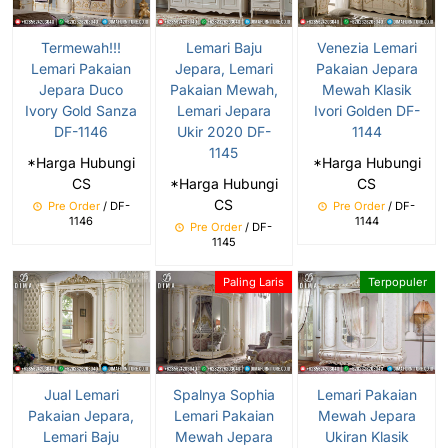
Termewah!!!
Lemari Baju
Venezia Lemari
Lemari Pakaian
Jepara, Lemari
Pakaian Jepara
Jepara Duco
Pakaian Mewah,
Mewah Klasik
Ivory Gold Sanza
Lemari Jepara
Ivori Golden DF-
DF-1146
Ukir 2020 DF-
1144
1145
*Harga Hubungi
*Harga Hubungi
CS
*Harga Hubungi
CS
CS
Pre Order
/ DF-
Pre Order
/ DF-
1146
1144
Pre Order
/ DF-
1145
Paling Laris
Terpopuler
Jual Lemari
Spalnya Sophia
Lemari Pakaian
Pakaian Jepara,
Lemari Pakaian
Mewah Jepara
Lemari Baju
Mewah Jepara
Ukiran Klasik