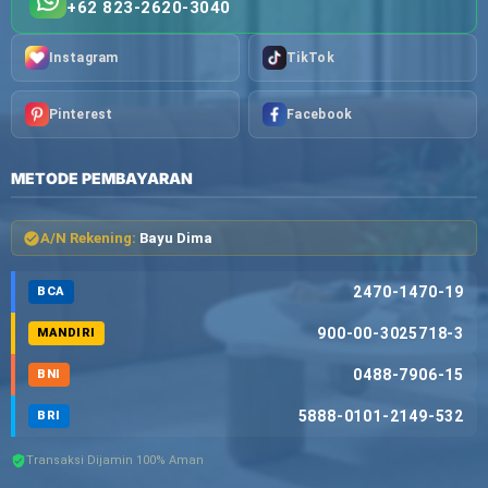
+62 823-2620-3040
Instagram
TikTok
Pinterest
Facebook
METODE PEMBAYARAN
A/N Rekening:
Bayu Dima
2470-1470-19
BCA
900-00-3025718-3
MANDIRI
0488-7906-15
BNI
5888-0101-2149-532
BRI
Transaksi Dijamin 100% Aman