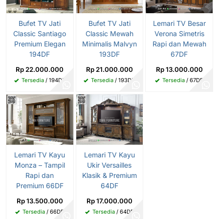
Bufet TV Jati
Bufet TV Jati
Lemari TV Besar
Classic Santiago
Classic Mewah
Verona Simetris
Premium Elegan
Minimalis Malvyn
Rapi dan Mewah
194DF
193DF
67DF
Rp 22.000.000
Rp 21.000.000
Rp 13.000.000
Tersedia
/ 194DF
Tersedia
/ 193DF
Tersedia
/ 67DF
Lemari TV Kayu
Lemari TV Kayu
Monza – Tampil
Ukir Versailles
Rapi dan
Klasik & Premium
Premium 66DF
64DF
Rp 13.500.000
Rp 17.000.000
Tersedia
/ 66DF
Tersedia
/ 64DF