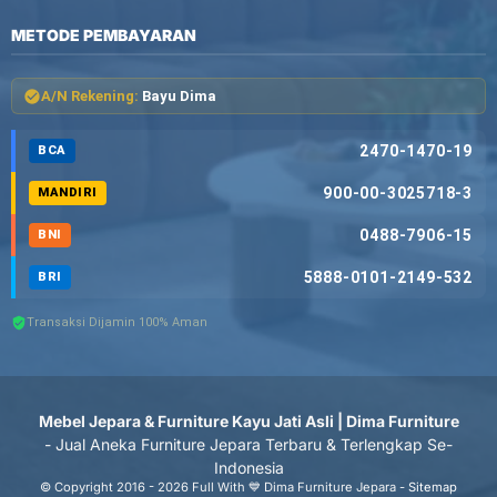
METODE PEMBAYARAN
A/N Rekening:
Bayu Dima
2470-1470-19
BCA
900-00-3025718-3
MANDIRI
0488-7906-15
BNI
5888-0101-2149-532
BRI
Transaksi Dijamin 100% Aman
Mebel Jepara & Furniture Kayu Jati Asli | Dima Furniture
- Jual Aneka Furniture Jepara Terbaru & Terlengkap Se-
Indonesia
© Copyright 2016 - 2026 Full With 💙 Dima Furniture Jepara -
Sitemap