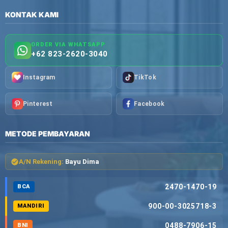
KONTAK KAMI
ORDER VIA WHATSAPP
+62 823-2620-3040
Instagram
TikTok
Pinterest
Facebook
METODE PEMBAYARAN
A/N Rekening:
Bayu Dima
2470-1470-19
BCA
900-00-3025718-3
MANDIRI
0488-7906-15
BNI