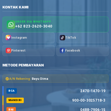
KONTAK KAMI
ORDER VIA WHATSAPP
+62 823-2620-3040
Instagram
TikTok
Pinterest
Facebook
METODE PEMBAYARAN
A/N Rekening:
Bayu Dima
2470-1470-19
BCA
900-00-3025718-3
MANDIRI
0488-7906-15
BNI