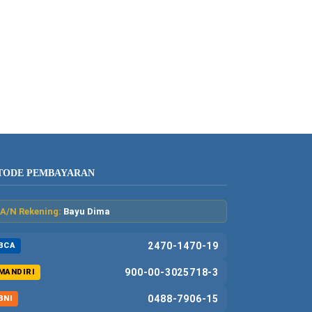
TODE PEMBAYARAN
A/N Rekening:
Bayu Dima
2470-1470-19
BCA
900-00-3025718-3
MANDIRI
0488-7906-15
BNI