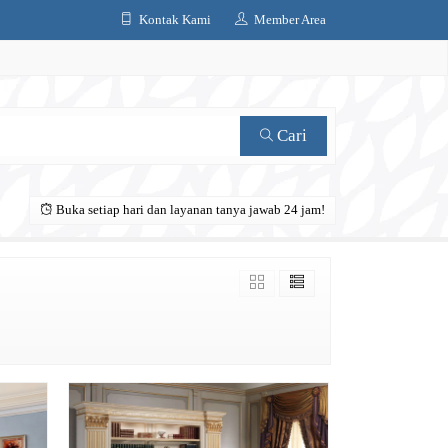
Kontak Kami
Member Area
Cari
Buka setiap hari dan layanan tanya jawab 24 jam!