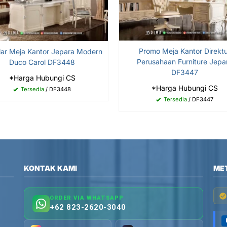
Promo Meja Kantor Direkt
lar Meja Kantor Jepara Modern
Perusahaan Furniture Jepa
Duco Carol DF3448
DF3447
*Harga Hubungi CS
*Harga Hubungi CS
Tersedia
/ DF3448
Tersedia
/ DF3447
KONTAK KAMI
ME
ORDER VIA WHATSAPP
+62 823-2620-3040