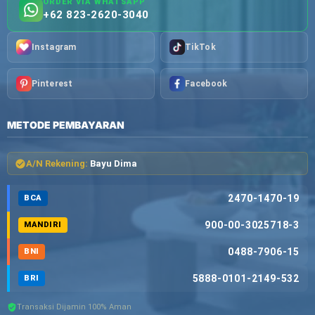
ORDER VIA WHATSAPP
+62 823-2620-3040
Instagram
TikTok
Pinterest
Facebook
METODE PEMBAYARAN
A/N Rekening:
Bayu Dima
2470-1470-19
BCA
900-00-3025718-3
MANDIRI
0488-7906-15
BNI
5888-0101-2149-532
BRI
Transaksi Dijamin 100% Aman