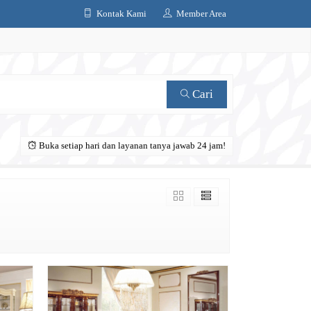
Kontak Kami
Member Area
Cari
Buka setiap hari dan layanan tanya jawab 24 jam!