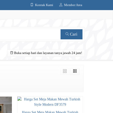
Kontak Kami
Member Area
Cari
Buka setiap hari dan layanan tanya jawab 24 jam!
Harga Set Meja Makan Mewah Turkish