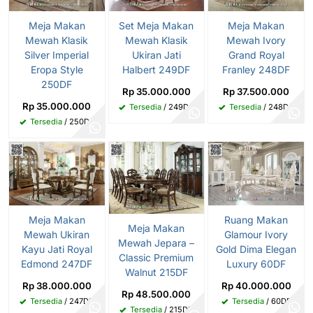
Meja Makan
Set Meja Makan
Meja Makan
Mewah Klasik
Mewah Klasik
Mewah Ivory
Silver Imperial
Ukiran Jati
Grand Royal
Eropa Style
Halbert 249DF
Franley 248DF
250DF
Rp 35.000.000
Rp 37.500.000
Rp 35.000.000
Tersedia
/ 249DF
Tersedia
/ 248DF
Tersedia
/ 250DF
Meja Makan
Ruang Makan
Meja Makan
Mewah Ukiran
Glamour Ivory
Mewah Jepara –
Kayu Jati Royal
Gold Dima Elegan
Classic Premium
Edmond 247DF
Luxury 60DF
Walnut 215DF
Rp 38.000.000
Rp 40.000.000
Rp 48.500.000
Tersedia
/ 247DF
Tersedia
/ 60DF
Tersedia
/ 215DF