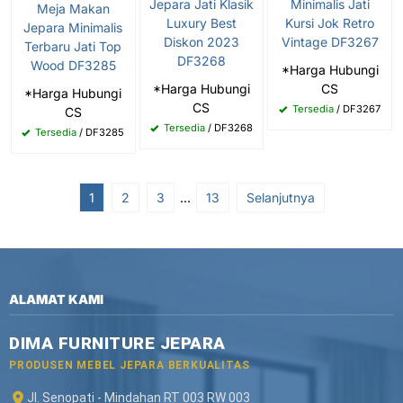
Jepara Jati Klasik
Minimalis Jati
Meja Makan
Luxury Best
Kursi Jok Retro
Jepara Minimalis
Diskon 2023
Vintage DF3267
Terbaru Jati Top
DF3268
Wood DF3285
*Harga Hubungi
*Harga Hubungi
CS
*Harga Hubungi
CS
Tersedia
/ DF3267
CS
Tersedia
/ DF3268
Tersedia
/ DF3285
1
2
3
…
13
Selanjutnya
ALAMAT KAMI
DIMA FURNITURE JEPARA
PRODUSEN MEBEL JEPARA BERKUALITAS
Jl. Senopati - Mindahan RT 003 RW 003