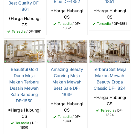
Blue DF-1852
1851
Best Quality DF-
1861
*Harga Hubungi
*Harga Hubungi
CS
CS
*Harga Hubungi
Tersedia
/ DF-
Tersedia
/ DF-1851
CS
1852
Tersedia
/ DF-1861
Beautiful Gold
Amazing Beauty
Terbaru Set Meja
Duco Meja
Carving Meja
Makan Mewah
Makan Terbaru
Makan Mewah
Beauty Eropa
Desain Mewah
Best Sale DF-
Classic DF-1824
Kota Bandung
1849
*Harga Hubungi
DF-1850
*Harga Hubungi
CS
*Harga Hubungi
CS
Tersedia
/ DF-
1824
CS
Tersedia
/ DF-
1849
Tersedia
/ DF-
1850