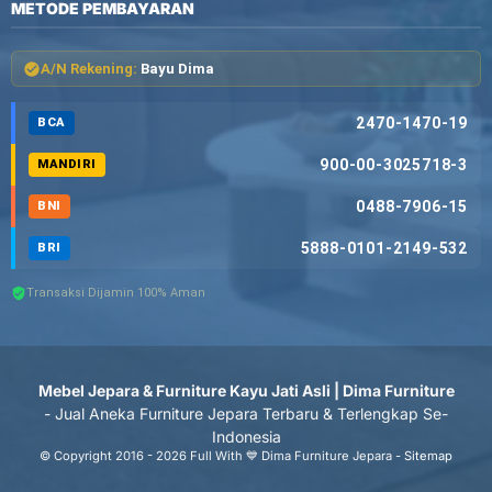
METODE PEMBAYARAN
A/N Rekening:
Bayu Dima
2470-1470-19
BCA
900-00-3025718-3
MANDIRI
0488-7906-15
BNI
5888-0101-2149-532
BRI
Transaksi Dijamin 100% Aman
Mebel Jepara & Furniture Kayu Jati Asli | Dima Furniture
- Jual Aneka Furniture Jepara Terbaru & Terlengkap Se-
Indonesia
© Copyright 2016 - 2026 Full With 💙 Dima Furniture Jepara -
Sitemap