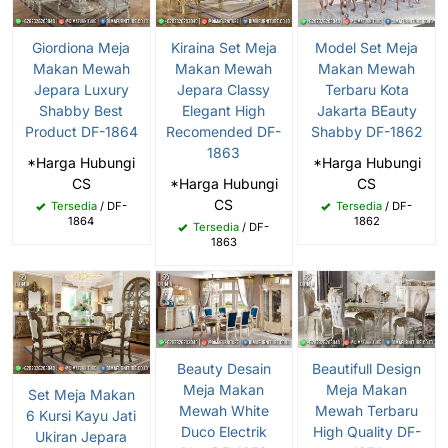
Giordiona Meja
Kiraina Set Meja
Model Set Meja
Makan Mewah
Makan Mewah
Makan Mewah
Jepara Luxury
Jepara Classy
Terbaru Kota
Shabby Best
Elegant High
Jakarta BEauty
Product DF-1864
Recomended DF-
Shabby DF-1862
1863
*Harga Hubungi
*Harga Hubungi
CS
*Harga Hubungi
CS
CS
Tersedia
/ DF-
Tersedia
/ DF-
1864
1862
Tersedia
/ DF-
1863
Beauty Desain
Beautifull Design
Meja Makan
Meja Makan
Set Meja Makan
Mewah White
Mewah Terbaru
6 Kursi Kayu Jati
Duco Electrik
High Quality DF-
Ukiran Jepara