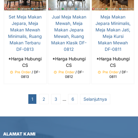
Set Meja Makan
Jual Meja Makan
Meja Makan
Jepara, Meja
Mewah, Meja
Jepara Minimalis,
Makan Mewah
Makan Jepara
Meja Makan Jati,
Minimalis, Ruang
Mewah, Ruang
Meja Kursi
Makan Terbaru
Makan Klasik DF-
Makan Mewah
DF-0813
0812
DF-0811
*Harga Hubungi
*Harga Hubungi
*Harga Hubungi
CS
CS
CS
Pre Order
/ DF-
Pre Order
/ DF-
Pre Order
/ DF-
0813
0812
0811
1
2
3
…
6
Selanjutnya
ALAMAT KAMI