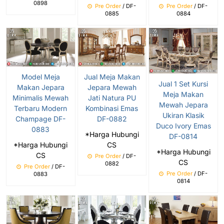
0898
Pre Order
/ DF-
Pre Order
/ DF-
0885
0884
Model Meja
Jual Meja Makan
Jual 1 Set Kursi
Makan Jepara
Jepara Mewah
Meja Makan
Minimalis Mewah
Jati Natura PU
Mewah Jepara
Terbaru Modern
Kombinasi Emas
Ukiran Klasik
Champage DF-
DF-0882
Duco Ivory Emas
0883
*Harga Hubungi
DF-0814
*Harga Hubungi
CS
*Harga Hubungi
CS
Pre Order
/ DF-
CS
0882
Pre Order
/ DF-
Pre Order
/ DF-
0883
0814