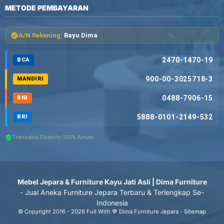
METODE PEMBAYARAN
A/N Rekening:
Bayu Dima
2470-1470-19
BCA
900-00-3025718-3
MANDIRI
0488-7906-15
BNI
5888-0101-2149-532
BRI
Transaksi Dijamin 100% Aman
Mebel Jepara & Furniture Kayu Jati Asli | Dima Furniture
- Jual Aneka Furniture Jepara Terbaru & Terlengkap Se-
Indonesia
© Copyright 2016 - 2026 Full With 💙 Dima Furniture Jepara -
Sitemap