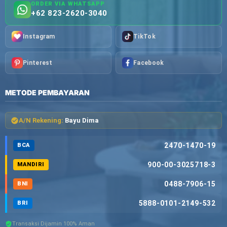
ORDER VIA WHATSAPP
+62 823-2620-3040
Instagram
TikTok
Pinterest
Facebook
METODE PEMBAYARAN
A/N Rekening:
Bayu Dima
2470-1470-19
BCA
900-00-3025718-3
MANDIRI
0488-7906-15
BNI
5888-0101-2149-532
BRI
Transaksi Dijamin 100% Aman