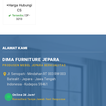
*Harga Hubungi
CS
Tersedia
/ DF-
3213
ALAMAT KAMI
DIMA FURNITURE JEPARA
PRODUSEN MEBEL JEPARA BERKUALITAS
Jl. Senopati - Mindahan RT 003 RW 003
Batealit - Jepara - Jawa Tengah
Indonesia - Kodepos 59461
Online 24 Jam!
Konsultasi Tanya Jawab Fast Response