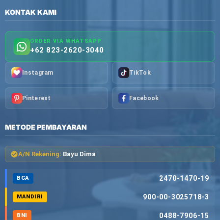
KONTAK KAMI
ORDER VIA WHATSAPP
+62 823-2620-3040
Instagram
TikTok
Pinterest
Facebook
METODE PEMBAYARAN
A/N Rekening:
Bayu Dima
2470-1470-19
BCA
900-00-3025718-3
MANDIRI
0488-7906-15
BNI