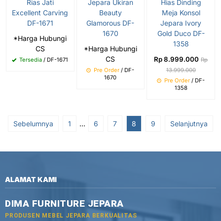
Rias Jati
Jepara Ukiran
Hias Dinding
Excellent Carving
Beauty
Meja Konsol
DF-1671
Glamorous DF-
Jepara Ivory
1670
Gold Duco DF-
*Harga Hubungi
1358
CS
*Harga Hubungi
CS
Rp 8.999.000
Tersedia
/ DF-1671
Rp
Pre Order
/ DF-
13.999.000
1670
Pre Order
/ DF-
1358
Sebelumnya
1
…
6
7
8
9
Selanjutnya
ALAMAT KAMI
DIMA FURNITURE JEPARA
PRODUSEN MEBEL JEPARA BERKUALITAS