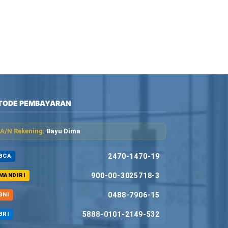
TODE PEMBAYARAN
A/N Rekening:
Bayu Dima
2470-1470-19
BCA
900-00-3025718-3
MANDIRI
0488-7906-15
BNI
5888-0101-2149-532
BRI