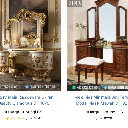
xury Meja Rias Jepara Ukiran
Meja Rias Minimalis Jati Ter
Beauty Glamorous DF-1670
Model Klasik Mewah DF-0
*Harga Hubungi CS
*Harga Hubungi CS
Pre Order
/ DF-1670
/ DF-0220