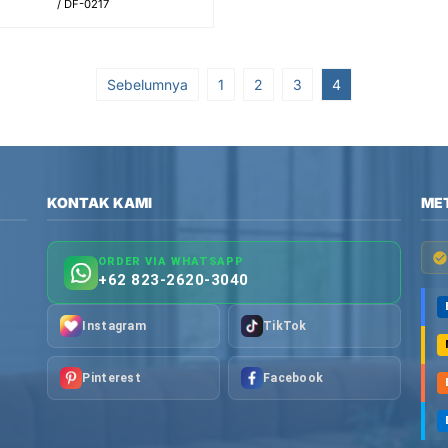
/ DF-0217
Sebelumnya
1
2
3
4
KONTAK KAMI
ME
ORDER VIA WHATSAPP
+62 823-2620-3040
Instagram
TikTok
Pinterest
Facebook