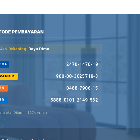
TODE PEMBAYARAN
A/N Rekening:
Bayu Dima
2470-1470-19
BCA
900-00-3025718-3
MANDIRI
0488-7906-15
BNI
5888-0101-2149-532
BRI
ansaksi Dijamin 100% Aman