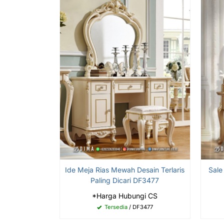
Ide Meja Rias Mewah Desain Terlaris
Sale
Paling Dicari DF3477
*Harga Hubungi CS
Tersedia
/ DF3477